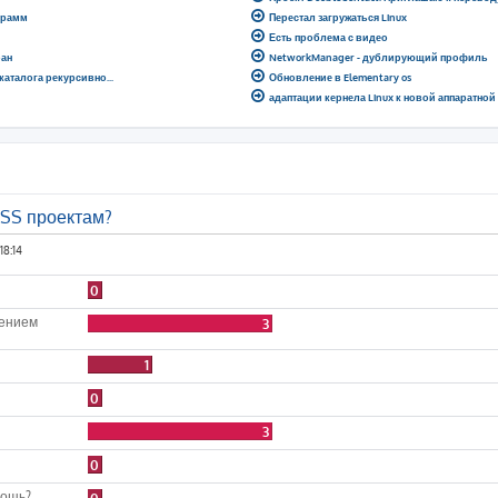
грамм
Перестал загружаться Linux
Есть проблема с видео
ран
NetworkManager - дублирующий профиль
 каталога рекурсивно...
Обновление в Elementary os
адаптации кернела Linux к новой аппаратно
OSS проектам?
18:14
0
лением
3
1
0
3
0
мощь?