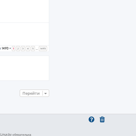
з
1493
•
1
2
3
4
5
1493
…
Перейти
inux.by обязательна