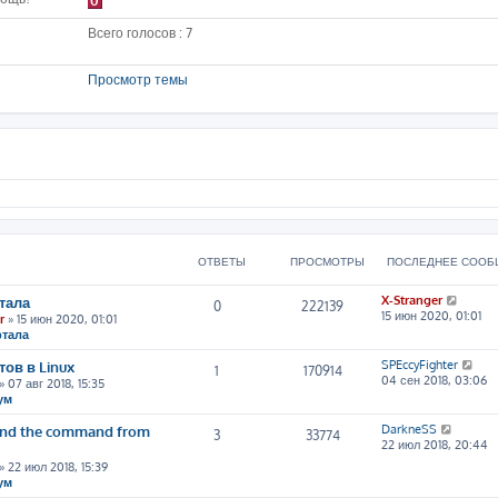
0
Всего голосов : 7
Просмотр темы
ОТВЕТЫ
ПРОСМОТРЫ
ПОСЛЕДНЕЕ СООБ
П
тала
X-Stranger
0
222139
е
15 июн 2020, 01:01
r
» 15 июн 2020, 01:01
р
ртала
е
й
П
ов в Linux
SPEccyFighter
1
170914
т
е
04 сен 2018, 03:06
» 07 авг 2018, 15:35
и
р
ум
к
е
п
й
П
tand the command from
DarkneSS
3
33774
о
т
е
22 июл 2018, 20:44
с
и
р
» 22 июл 2018, 15:39
л
к
е
ум
е
п
й