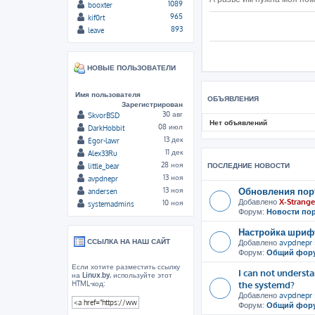
1089
booxter
965
kif0rt
893
leave
НОВЫЕ ПОЛЬЗОВАТЕЛИ
Имя пользователя
ОБЪЯВЛЕНИЯ
Зарегистрирован
30 авг
SkvorBSD
Нет объявлений
08 июл
DarkHobbit
13 дек
Egor-lawr
11 дек
Alex33Ru
28 ноя
ПОСЛЕДНИЕ НОВОСТИ
little_bear
13 ноя
avpdnepr
Обновления пор
13 ноя
andersen
Добавлено
X-Strange
10 ноя
systemadmins
Форум:
Новости по
Настройка шрифт
ССЫЛКА НА НАШ САЙТ
Добавлено
avpdnepr
Форум:
Общий фор
Если хотите разместить ссылку
I can not unders
на
Linux.by
, используйте этот
the systemd?
HTML-код:
Добавлено
avpdnepr
Форум:
Общий фор