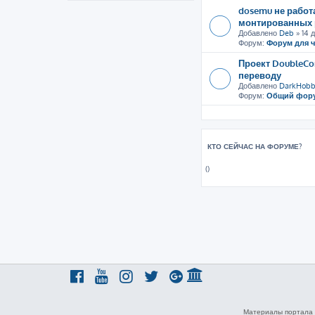
dosemu не рабо
монтированных 
Добавлено
Deb
» 14 д
Форум:
Форум для 
Проект DoubleCo
переводу
Добавлено
DarkHobb
Форум:
Общий фор
КТО СЕЙЧАС НА ФОРУМЕ?
()
Материалы портала 