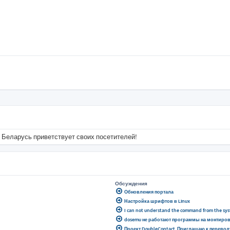
 Беларусь приветствует своих посетителей!
Обсуждения
Обновления портала
Настройка шрифтов в Linux
I can not understand the command from the sy
dosemu не работают программы на монтиро
Проект DoubleContact. Приглашаю к перевод