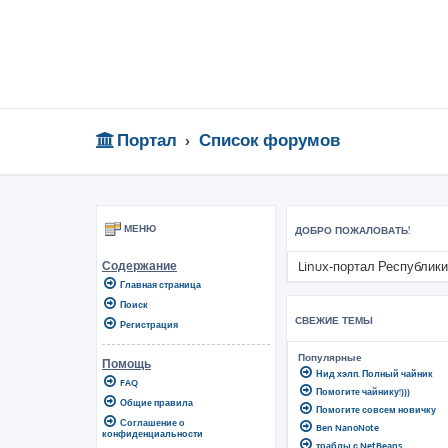
Портал
Список форумов
МЕНЮ
ДОБРО ПОЖАЛОВАТЬ!
Linux-портал Республики
Содержание
Главная страница
Поиск
СВЕЖИЕ ТЕМЫ
Регистрация
Популярные
Помощь
Нид хэлп. Полный чайник
FAQ
Помогите чайнику!)))
Общие правила
Помогите совсем новичку
Соглашение о
Ben NanoNote
конфиденциальности
траблы с NetBeans