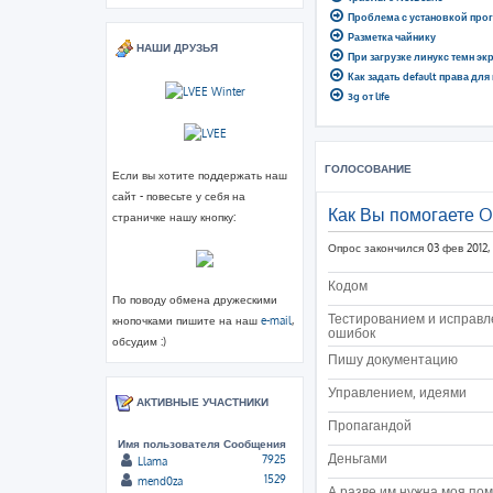
Проблема с установкой про
Разметка чайнику
НАШИ ДРУЗЬЯ
При загрузке линукс темн эк
Как задать default права для
3g от life
ГОЛОСОВАНИЕ
Если вы хотите поддержать наш
сайт - повесьте у себя на
Как Вы помогаете 
страничке нашу кнопку:
Опрос закончился 03 фев 2012, 
Кодом
По поводу обмена дружескими
Тестированием и исправ
кнопочками пишите на наш
e-mail
,
ошибок
обсудим :)
Пишу документацию
Управлением, идеями
АКТИВНЫЕ УЧАСТНИКИ
Пропагандой
Имя пользователя
Сообщения
Деньгами
7925
Llama
1529
mend0za
А разве им нужна моя по