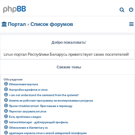
П
о
Портал
Список форумов
и
с
к
Добро пожаловать!
Linux-портал Республики Беларусь приветствует своих посетителей!
Свежие темы
Обсуждения
Обновления портала
Настройка шрифтов в Linux
I can not understand the command from the systemd?
dosemu не работают программы на монтированных ресурсах
Проект DoubleContact. Приглашаю к переводу
Перестал загружаться Linux
Есть проблема с видео
NetworkManager - дублирующий профиль
Обновление в Elementary os
адаптации кернела Linux к новой аппаратной платформе