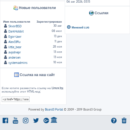
06 авг 2026, 03:15
Новые пользователи
Ссылки
Имя пользователя
Зарегистрирован
30 авг
SkvorBSD
Минский LUG
08 июл
DarkHobbit
13 дек
Egor-lawr
11 дек
Alex33Ru
28 ноя
little_bear
13 ноя
avpdnepr
13 ноя
andersen
10 ноя
systemadmins
Ссылка на наш сайт
Если хотите разместить ссылку на
Linux.by
,
используйте этот HTML-код:
Powered by
Board3 Portal
© 2009 - 2019 Board3 Group