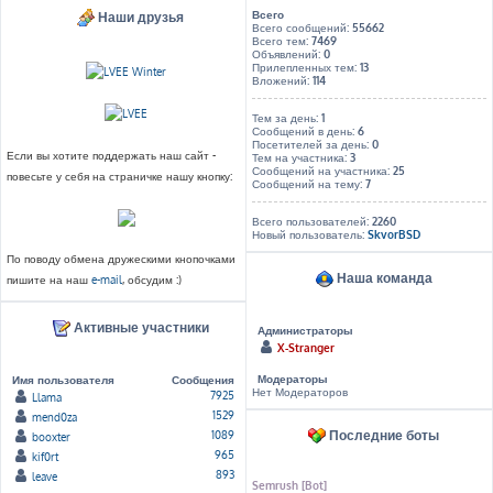
Всего
Наши друзья
Всего сообщений:
55662
Всего тем:
7469
Объявлений:
0
Прилепленных тем:
13
Вложений:
114
Тем за день:
1
Сообщений в день:
6
Посетителей за день:
0
Если вы хотите поддержать наш сайт -
Тем на участника:
3
Сообщений на участника:
25
повесьте у себя на страничке нашу кнопку:
Сообщений на тему:
7
Всего пользователей:
2260
Новый пользователь:
SkvorBSD
По поводу обмена дружескими кнопочками
Наша команда
пишите на наш
e-mail
, обсудим :)
Активные участники
Администраторы
X-Stranger
Модераторы
Имя пользователя
Сообщения
Нет Модераторов
7925
Llama
1529
mend0za
Последние боты
1089
booxter
965
kif0rt
893
leave
Semrush [Bot]