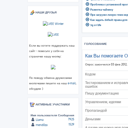
Проблема с установкой про
Разметка чайнику
НАШИ ДРУЗЬЯ
При загрузке линукс темн эк
Как задать default права для
3g от life
ГОЛОСОВАНИЕ
Если вы хотите поддержать наш
сайт - повесьте у себя на
Как Вы помогаете 
страничке нашу кнопку:
Опрос закончился 03 фев 2012, 
Кодом
По поводу обмена дружескими
Тестированием и исправ
кнопочками пишите на наш
e-mail
,
ошибок
обсудим :)
Пишу документацию
Управлением, идеями
АКТИВНЫЕ УЧАСТНИКИ
Пропагандой
Имя пользователя
Сообщения
Деньгами
7925
Llama
1529
mend0za
А разве им нужна моя по