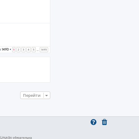
з
1493
•
1
2
3
4
5
1493
…
Перейти
inux.by обязательна