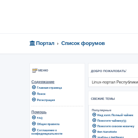
Портал
Список форумов
МЕНЮ
ДОБРО ПОЖАЛОВАТЬ!
Linux-портал Республики
Содержание
Главная страница
Поиск
СВЕЖИЕ ТЕМЫ
Регистрация
Популярные
Помощь
Нид хэлп. Полный чайник
FAQ
Помогите чайнику!)))
Общие правила
Помогите совсем новичку
Соглашение о
Ben NanoNote
конфиденциальности
траблы с NetBeans