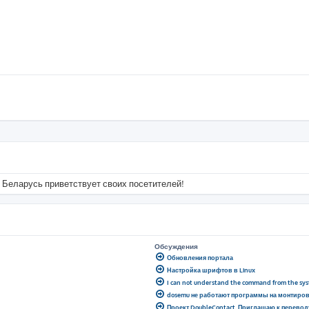
 Беларусь приветствует своих посетителей!
Обсуждения
Обновления портала
Настройка шрифтов в Linux
I can not understand the command from the sy
dosemu не работают программы на монтиро
Проект DoubleContact. Приглашаю к перевод