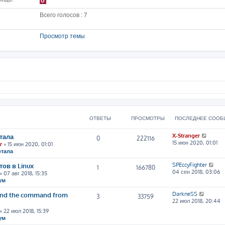
0
Всего голосов : 7
Просмотр темы
ОТВЕТЫ
ПРОСМОТРЫ
ПОСЛЕДНЕЕ СООБ
П
тала
X-Stranger
0
222116
е
15 июн 2020, 01:01
r
» 15 июн 2020, 01:01
р
ртала
е
й
П
ов в Linux
SPEccyFighter
1
166780
т
е
04 сен 2018, 03:06
» 07 авг 2018, 15:35
и
р
ум
к
е
п
й
П
tand the command from
DarkneSS
3
33759
о
т
е
22 июл 2018, 20:44
с
и
р
» 22 июл 2018, 15:39
л
к
е
ум
е
п
й