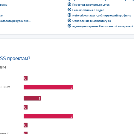
грамм
Перестал загружаться Linux
Есть проблема с видео
ран
NetworkManager - дублирующий профиль
 каталога рекурсивно...
Обновление в Elementary os
адаптации кернела Linux к новой аппаратно
OSS проектам?
18:14
0
лением
3
1
0
3
0
мощь?