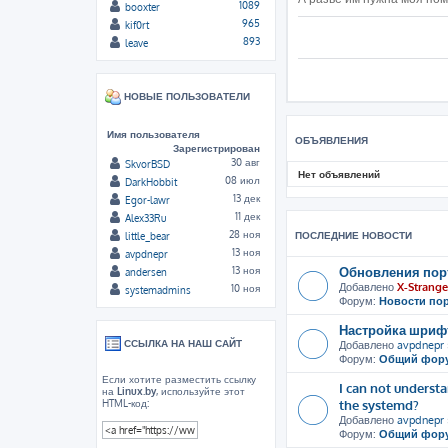
1089
booxter
965
kif0rt
893
leave
НОВЫЕ ПОЛЬЗОВАТЕЛИ
Имя пользователя
ОБЪЯВЛЕНИЯ
Зарегистрирован
30 авг
SkvorBSD
Нет объявлений
08 июл
DarkHobbit
13 дек
Egor-lawr
11 дек
Alex33Ru
28 ноя
ПОСЛЕДНИЕ НОВОСТИ
little_bear
13 ноя
avpdnepr
Обновления пор
13 ноя
andersen
Добавлено
X-Strange
10 ноя
systemadmins
Форум:
Новости по
Настройка шрифт
ССЫЛКА НА НАШ САЙТ
Добавлено
avpdnepr
Форум:
Общий фор
Если хотите разместить ссылку
I can not unders
на
Linux.by
, используйте этот
the systemd?
HTML-код:
Добавлено
avpdnepr
Форум:
Общий фор