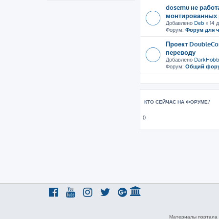
dosemu не рабо
монтированных 
Добавлено
Deb
» 14 д
Форум:
Форум для 
Проект DoubleCo
переводу
Добавлено
DarkHobb
Форум:
Общий фор
КТО СЕЙЧАС НА ФОРУМЕ?
()
Материалы портала 