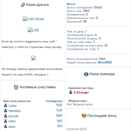
Всего
Наши друзья
Всего сообщений:
55662
Всего тем:
7469
Объявлений:
0
Прилепленных тем:
13
Вложений:
114
Тем за день:
1
Сообщений в день:
6
Посетителей за день:
0
Если вы хотите поддержать наш сайт -
Тем на участника:
3
Сообщений на участника:
25
повесьте у себя на страничке нашу кнопку:
Сообщений на тему:
7
Всего пользователей:
2260
Новый пользователь:
SkvorBSD
По поводу обмена дружескими кнопочками
Наша команда
пишите на наш
e-mail
, обсудим :)
Активные участники
Администраторы
X-Stranger
Модераторы
Имя пользователя
Сообщения
Нет Модераторов
7925
Llama
1529
mend0za
Последние боты
1089
booxter
965
kif0rt
893
leave
Semrush [Bot]