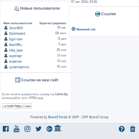
07 авг 2026, 04:36
Новые пользователи
Ссылки
Имя пользователя
Зарегистрирован
30 авг
SkvorBSD
Минский LUG
08 июл
DarkHobbit
13 дек
Egor-lawr
11 дек
Alex33Ru
28 ноя
little_bear
13 ноя
avpdnepr
13 ноя
andersen
10 ноя
systemadmins
Ссылка на наш сайт
Если хотите разместить ссылку на
Linux.by
,
используйте этот HTML-код:
Powered by
Board3 Portal
© 2009 - 2019 Board3 Group