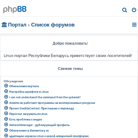
П
о
Портал
Список форумов
и
с
к
Добро пожаловать!
Linux-портал Республики Беларусь приветствует своих посетителей!
Свежие темы
Обсуждения
Обновления портала
Настройка шрифтов в Linux
I can not understand the command from the systemd?
dosemu не работают программы на монтированных ресурсах
Проект DoubleContact. Приглашаю к переводу
Перестал загружаться Linux
Есть проблема с видео
NetworkManager - дублирующий профиль
Обновление в Elementary os
адаптации кернела Linux к новой аппаратной платформе