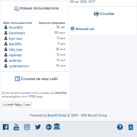
08 авг 2026, 04:17
Новые пользователи
Ссылки
Имя пользователя
Зарегистрирован
30 авг
SkvorBSD
Минский LUG
08 июл
DarkHobbit
13 дек
Egor-lawr
11 дек
Alex33Ru
28 ноя
little_bear
13 ноя
avpdnepr
13 ноя
andersen
10 ноя
systemadmins
Ссылка на наш сайт
Если хотите разместить ссылку на
Linux.by
,
используйте этот HTML-код:
Powered by
Board3 Portal
© 2009 - 2019 Board3 Group