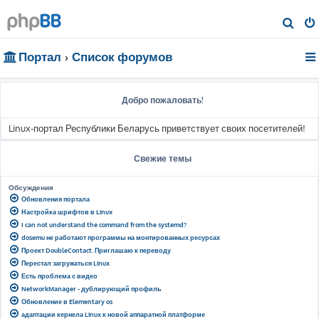
П
о
Портал
Список форумов
и
с
к
Добро пожаловать!
Linux-портал Республики Беларусь приветствует своих посетителей!
Свежие темы
Обсуждения
Обновления портала
Настройка шрифтов в Linux
I can not understand the command from the systemd?
dosemu не работают программы на монтированных ресурсах
Проект DoubleContact. Приглашаю к переводу
Перестал загружаться Linux
Есть проблема с видео
NetworkManager - дублирующий профиль
Обновление в Elementary os
адаптации кернела Linux к новой аппаратной платформе