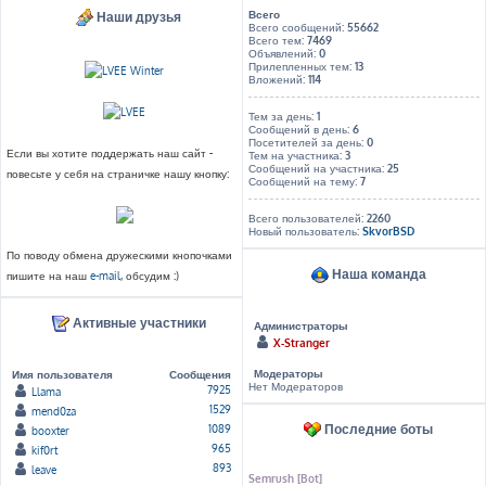
Всего
Наши друзья
Всего сообщений:
55662
Всего тем:
7469
Объявлений:
0
Прилепленных тем:
13
Вложений:
114
Тем за день:
1
Сообщений в день:
6
Посетителей за день:
0
Если вы хотите поддержать наш сайт -
Тем на участника:
3
Сообщений на участника:
25
повесьте у себя на страничке нашу кнопку:
Сообщений на тему:
7
Всего пользователей:
2260
Новый пользователь:
SkvorBSD
По поводу обмена дружескими кнопочками
Наша команда
пишите на наш
e-mail
, обсудим :)
Активные участники
Администраторы
X-Stranger
Модераторы
Имя пользователя
Сообщения
Нет Модераторов
7925
Llama
1529
mend0za
Последние боты
1089
booxter
965
kif0rt
893
leave
Semrush [Bot]