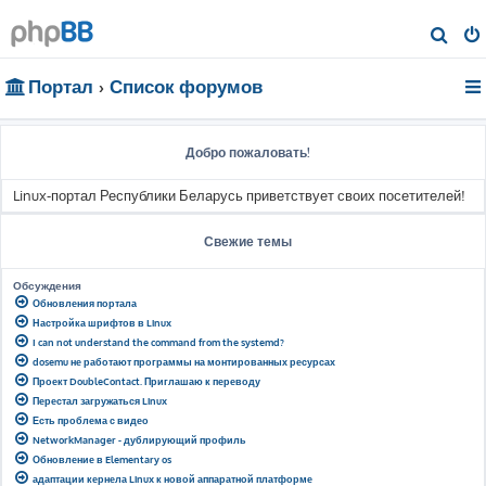
П
о
Портал
Список форумов
и
с
к
Добро пожаловать!
Linux-портал Республики Беларусь приветствует своих посетителей!
Свежие темы
Обсуждения
Обновления портала
Настройка шрифтов в Linux
I can not understand the command from the systemd?
dosemu не работают программы на монтированных ресурсах
Проект DoubleContact. Приглашаю к переводу
Перестал загружаться Linux
Есть проблема с видео
NetworkManager - дублирующий профиль
Обновление в Elementary os
адаптации кернела Linux к новой аппаратной платформе