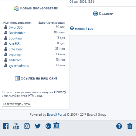
06 авг 2026, 13:56
Новые пользователи
Ссылки
Имя пользователя
Зарегистрирован
30 авг
SkvorBSD
Минский LUG
08 июл
DarkHobbit
13 дек
Egor-lawr
11 дек
Alex33Ru
28 ноя
little_bear
13 ноя
avpdnepr
13 ноя
andersen
10 ноя
systemadmins
Ссылка на наш сайт
Если хотите разместить ссылку на
Linux.by
,
используйте этот HTML-код:
Powered by
Board3 Portal
© 2009 - 2019 Board3 Group