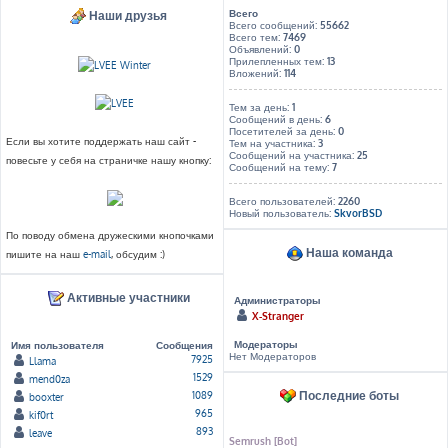
Всего
Наши друзья
Всего сообщений:
55662
Всего тем:
7469
Объявлений:
0
Прилепленных тем:
13
Вложений:
114
Тем за день:
1
Сообщений в день:
6
Посетителей за день:
0
Если вы хотите поддержать наш сайт -
Тем на участника:
3
Сообщений на участника:
25
повесьте у себя на страничке нашу кнопку:
Сообщений на тему:
7
Всего пользователей:
2260
Новый пользователь:
SkvorBSD
По поводу обмена дружескими кнопочками
Наша команда
пишите на наш
e-mail
, обсудим :)
Активные участники
Администраторы
X-Stranger
Модераторы
Имя пользователя
Сообщения
Нет Модераторов
7925
Llama
1529
mend0za
Последние боты
1089
booxter
965
kif0rt
893
leave
Semrush [Bot]