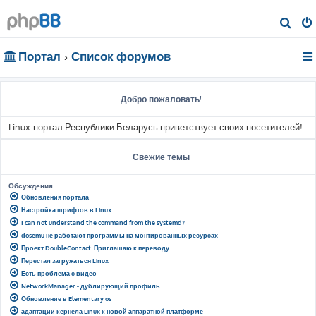
П
о
Портал
Список форумов
и
с
к
Добро пожаловать!
Linux-портал Республики Беларусь приветствует своих посетителей!
Свежие темы
Обсуждения
Обновления портала
Настройка шрифтов в Linux
I can not understand the command from the systemd?
dosemu не работают программы на монтированных ресурсах
Проект DoubleContact. Приглашаю к переводу
Перестал загружаться Linux
Есть проблема с видео
NetworkManager - дублирующий профиль
Обновление в Elementary os
адаптации кернела Linux к новой аппаратной платформе