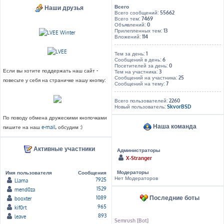
Всего
Наши друзья
Всего сообщений:
55662
Всего тем:
7469
Объявлений:
0
Прилепленных тем:
13
Вложений:
114
Тем за день:
1
Сообщений в день:
6
Посетителей за день:
0
Если вы хотите поддержать наш сайт -
Тем на участника:
3
Сообщений на участника:
25
повесьте у себя на страничке нашу кнопку:
Сообщений на тему:
7
Всего пользователей:
2260
Новый пользователь:
SkvorBSD
По поводу обмена дружескими кнопочками
Наша команда
пишите на наш
e-mail
, обсудим :)
Активные участники
Администраторы
X-Stranger
Модераторы
Имя пользователя
Сообщения
Нет Модераторов
7925
Llama
1529
mend0za
Последние боты
1089
booxter
965
kif0rt
893
leave
Semrush [Bot]