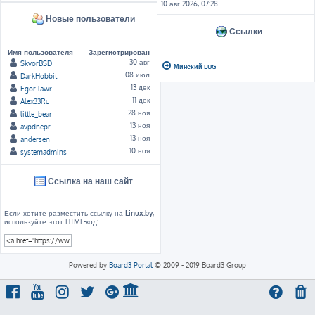
10 авг 2026, 07:28
Новые пользователи
Ссылки
Имя пользователя
Зарегистрирован
30 авг
SkvorBSD
Минский LUG
08 июл
DarkHobbit
13 дек
Egor-lawr
11 дек
Alex33Ru
28 ноя
little_bear
13 ноя
avpdnepr
13 ноя
andersen
10 ноя
systemadmins
Ссылка на наш сайт
Если хотите разместить ссылку на
Linux.by
,
используйте этот HTML-код:
Powered by
Board3 Portal
© 2009 - 2019 Board3 Group