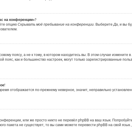
час на конференции»?
дёте опцию
Скрывать моё пребывание на конференции
. Выберите
Да
, и вы 
зователем.
вому поясу, а не к тому, в котором находитесь вы. В этом случае измените в 
совой пояс, как и большинство настроек, могут только зарегистрированные пол
ое!
о время отображается по-прежнему неверное, значит, неправильно установле
онференции, или же просто никто не перевёл phpBB на ваш язык. Попробуйт
ового пакета не существует, то вы сами можете перевести phpBB на свой яз