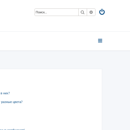
Поиск
Расширенный пои
 в них?
 разные цвета?