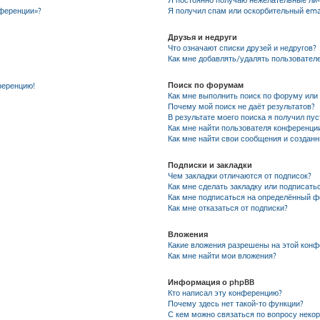
Я постоянно получаю нежелательные ли
нференции»?
Я получил спам или оскорбительный emai
Друзья и недруги
Что означают списки друзей и недругов?
Как мне добавлять/удалять пользователе
Поиск по форумам
ференцию!
Как мне выполнить поиск по форуму ил
Почему мой поиск не даёт результатов?
В результате моего поиска я получил пу
Как мне найти пользователя конференци
Как мне найти свои сообщения и создан
Подписки и закладки
Чем закладки отличаются от подписок?
Как мне сделать закладку или подписать
Как мне подписаться на определённый 
Как мне отказаться от подписки?
Вложения
Какие вложения разрешены на этой кон
Как мне найти мои вложения?
Информация о phpBB
Кто написал эту конференцию?
Почему здесь нет такой-то функции?
С кем можно связаться по вопросу неко