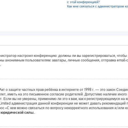
с этой конференцией?
Как мне связаться с администратором к
дминистратор настроил конференцию: должны ли вы зарегистрироваться, чтобы
ы анонимным пользователям: аватары, личные сообщения, отправка email-сооб
.
 или Акт о защите частных прав ребёнка в интернете от 1998 г. — это закон Со
т, иметь на это письменное согласие родителей. Допустимо наличие иного 
 Если вы не уверены, применимо ли это к вам, как к регистрирующемуся на 
 Limited администрация данной конференции не может давать рекомендаций 
ос «С кем можно связаться по вопросу некорректного использования и/или ю
т юридической силы.
.