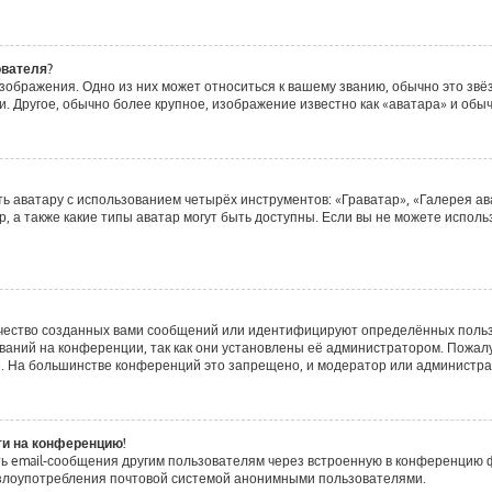
ователя?
зображения. Одно из них может относиться к вашему званию, обычно это звёзд
. Другое, обычно более крупное, изображение известно как «аватара» и обы
ь аватару с использованием четырёх инструментов: «Граватар», «Галерея ав
, а также какие типы аватар могут быть доступны. Если вы не можете испол
чество созданных вами сообщений или идентифицируют определённых польз
аний на конференции, так как они установлены её администратором. Пожа
е. На большинстве конференций это запрещено, и модератор или администра
ти на конференцию!
ь email-сообщения другим пользователям через встроенную в конференцию ф
ь злоупотребления почтовой системой анонимными пользователями.