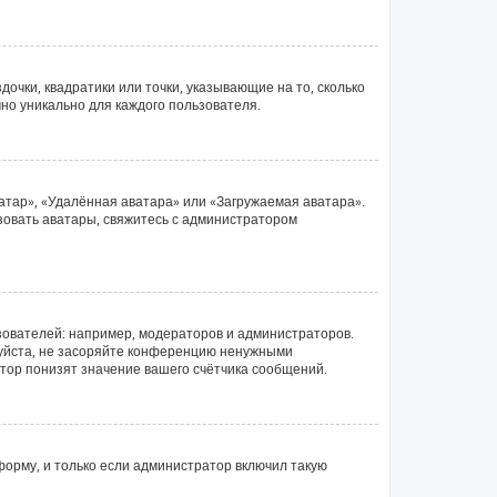
очки, квадратики или точки, указывающие на то, сколько
чно уникально для каждого пользователя.
атар», «Удалённая аватара» или «Загружаемая аватара».
ьзовать аватары, свяжитесь с администратором
ователей: например, модераторов и администраторов.
луйста, не засоряйте конференцию ненужными
тор понизят значение вашего счётчика сообщений.
орму, и только если администратор включил такую