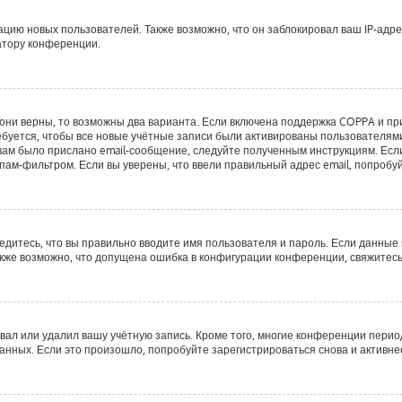
ию новых пользователей. Также возможно, что он заблокировал ваш IP-адре
атору конференции.
они верны, то возможны два варианта. Если включена поддержка COPPA и при 
буется, чтобы все новые учётные записи были активированы пользователями
ам было прислано email-сообщение, следуйте полученным инструкциям. Если 
пам-фильтром. Если вы уверены, что ввели правильный адрес email, попробу
едитесь, что вы правильно вводите имя пользователя и пароль. Если данные
Также возможно, что допущена ошибка в конфигурации конференции, свяжитес
вал или удалил вашу учётную запись. Кроме того, многие конференции пери
ных. Если это произошло, попробуйте зарегистрироваться снова и активнее 