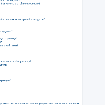
чные сообщения!
l от кого-то с этой конференции!
й в списках моих друзей и недругов?
и форумам?
стую страницу!
и?
ные мной темы?
ся на определённую тему?
форум?
ференции?
рректного использования и/или юридических вопросов, связанных