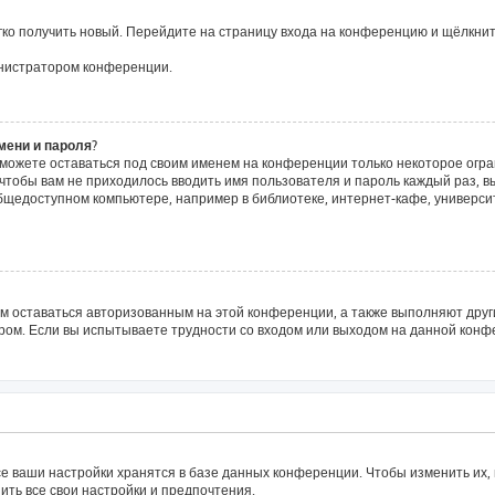
егко получить новый. Перейдите на страницу входа на конференцию и щёлкни
инистратором конференции.
мени и пароля?
сможете оставаться под своим именем на конференции только некоторое огра
о чтобы вам не приходилось вводить имя пользователя и пароль каждый раз, 
щедоступном компьютере, например в библиотеке, интернет-кафе, университе
ам оставаться авторизованным на этой конференции, а также выполняют друг
ом. Если вы испытываете трудности со входом или выходом на данной конфе
е ваши настройки хранятся в базе данных конференции. Чтобы изменить их,
ить все свои настройки и предпочтения.