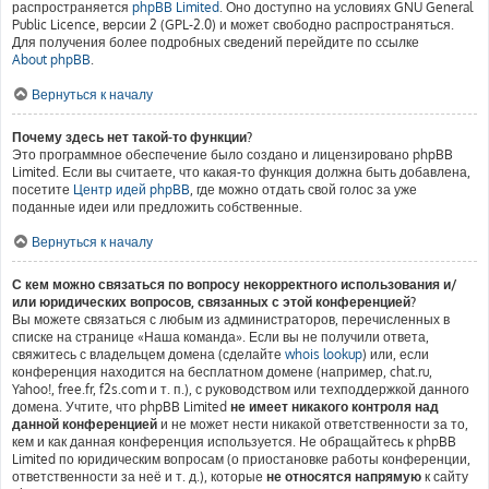
распространяется
phpBB Limited
. Оно доступно на условиях GNU General
Public Licence, версии 2 (GPL-2.0) и может свободно распространяться.
Для получения более подробных сведений перейдите по ссылке
About phpBB
.
Вернуться к началу
Почему здесь нет такой-то функции?
Это программное обеспечение было создано и лицензировано phpBB
Limited. Если вы считаете, что какая-то функция должна быть добавлена,
посетите
Центр идей phpBB
, где можно отдать свой голос за уже
поданные идеи или предложить собственные.
Вернуться к началу
С кем можно связаться по вопросу некорректного использования и/
или юридических вопросов, связанных с этой конференцией?
Вы можете связаться с любым из администраторов, перечисленных в
списке на странице «Наша команда». Если вы не получили ответа,
свяжитесь с владельцем домена (сделайте
whois lookup
) или, если
конференция находится на бесплатном домене (например, chat.ru,
Yahoo!, free.fr, f2s.com и т. п.), с руководством или техподдержкой данного
домена. Учтите, что phpBB Limited
не имеет никакого контроля над
данной конференцией
и не может нести никакой ответственности за то,
кем и как данная конференция используется. Не обращайтесь к phpBB
Limited по юридическим вопросам (о приостановке работы конференции,
ответственности за неё и т. д.), которые
не относятся напрямую
к сайту