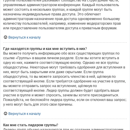
Группы пользователей разбивают сообщество на структурные части,
управляемые администратором конференции. Каждый пользователь
может состоять в нескольких группах, и каждой группе могут быть
назначены индивидуальные права доступа. Это облегчает
администраторам назначение прав доступа одновременно большому
количеству пользователей, например, изменение модераторских прав
или предоставление пользователям доступа к приватным форумам.
Вернуться к началу
Где находятся группы и как мне вступить в них?
Вы можете получить информацию обо всех существующих группах по
ссылке «Группы» в вашем личном разделе. Если вы хотите вступить в
одну из них, нажмите соответствующую кнопку. Однако не все группы
общедоступны. Некоторые могут требовать одобрения для вступления в
них, могут быть закрытыми или даже скрытыми. Если группа
общедоступна, то вы можете запросить членство в ней, щёлкнув по
соответствующей кнопке. Если требуется одобрение на участие в группе,
вы можете отправить запрос на вступление, щёлкнув по
соответствующей кнопке. Лидер группы должен будет одобрить ваше
участие в группе и может спросить, зачем вы хотите присоединиться.
Пожалуйста, не беспокойте лидера группы, если он отклонил ваш запрос;
у него могут быть для этого свои причины.
Вернуться к началу
Как мне стать лидером группы?
Лидеры групп обычно назначаются при их создании администраторами