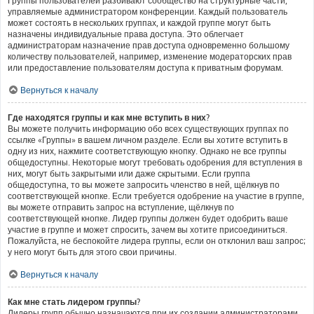
Группы пользователей разбивают сообщество на структурные части,
управляемые администратором конференции. Каждый пользователь
может состоять в нескольких группах, и каждой группе могут быть
назначены индивидуальные права доступа. Это облегчает
администраторам назначение прав доступа одновременно большому
количеству пользователей, например, изменение модераторских прав
или предоставление пользователям доступа к приватным форумам.
Вернуться к началу
Где находятся группы и как мне вступить в них?
Вы можете получить информацию обо всех существующих группах по
ссылке «Группы» в вашем личном разделе. Если вы хотите вступить в
одну из них, нажмите соответствующую кнопку. Однако не все группы
общедоступны. Некоторые могут требовать одобрения для вступления в
них, могут быть закрытыми или даже скрытыми. Если группа
общедоступна, то вы можете запросить членство в ней, щёлкнув по
соответствующей кнопке. Если требуется одобрение на участие в группе,
вы можете отправить запрос на вступление, щёлкнув по
соответствующей кнопке. Лидер группы должен будет одобрить ваше
участие в группе и может спросить, зачем вы хотите присоединиться.
Пожалуйста, не беспокойте лидера группы, если он отклонил ваш запрос;
у него могут быть для этого свои причины.
Вернуться к началу
Как мне стать лидером группы?
Лидеры групп обычно назначаются при их создании администраторами