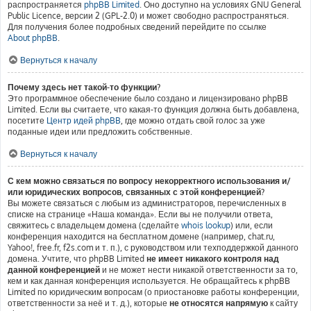
распространяется
phpBB Limited
. Оно доступно на условиях GNU General
Public Licence, версии 2 (GPL-2.0) и может свободно распространяться.
Для получения более подробных сведений перейдите по ссылке
About phpBB
.
Вернуться к началу
Почему здесь нет такой-то функции?
Это программное обеспечение было создано и лицензировано phpBB
Limited. Если вы считаете, что какая-то функция должна быть добавлена,
посетите
Центр идей phpBB
, где можно отдать свой голос за уже
поданные идеи или предложить собственные.
Вернуться к началу
С кем можно связаться по вопросу некорректного использования и/
или юридических вопросов, связанных с этой конференцией?
Вы можете связаться с любым из администраторов, перечисленных в
списке на странице «Наша команда». Если вы не получили ответа,
свяжитесь с владельцем домена (сделайте
whois lookup
) или, если
конференция находится на бесплатном домене (например, chat.ru,
Yahoo!, free.fr, f2s.com и т. п.), с руководством или техподдержкой данного
домена. Учтите, что phpBB Limited
не имеет никакого контроля над
данной конференцией
и не может нести никакой ответственности за то,
кем и как данная конференция используется. Не обращайтесь к phpBB
Limited по юридическим вопросам (о приостановке работы конференции,
ответственности за неё и т. д.), которые
не относятся напрямую
к сайту