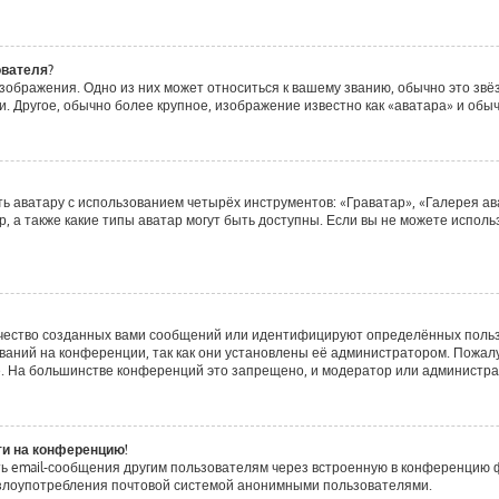
ователя?
зображения. Одно из них может относиться к вашему званию, обычно это звёзд
. Другое, обычно более крупное, изображение известно как «аватара» и обы
ь аватару с использованием четырёх инструментов: «Граватар», «Галерея ав
, а также какие типы аватар могут быть доступны. Если вы не можете испол
чество созданных вами сообщений или идентифицируют определённых польз
аний на конференции, так как они установлены её администратором. Пожа
е. На большинстве конференций это запрещено, и модератор или администра
ти на конференцию!
ь email-сообщения другим пользователям через встроенную в конференцию ф
ь злоупотребления почтовой системой анонимными пользователями.