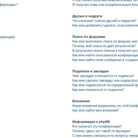
Я постоянно получаю нежелательные ли
нференции»?
Я получил спам или оскорбительный emai
Друзья и недруги
Что означают списки друзей и недругов?
Как мне добавлять/удалять пользователе
Поиск по форумам
ференцию!
Как мне выполнить поиск по форуму ил
Почему мой поиск не даёт результатов?
В результате моего поиска я получил пу
Как мне найти пользователя конференци
Как мне найти свои сообщения и создан
Подписки и закладки
Чем закладки отличаются от подписок?
Как мне сделать закладку или подписать
Как мне подписаться на определённый 
Как мне отказаться от подписки?
Вложения
Какие вложения разрешены на этой кон
Как мне найти мои вложения?
Информация о phpBB
Кто написал эту конференцию?
Почему здесь нет такой-то функции?
С кем можно связаться по вопросу неко