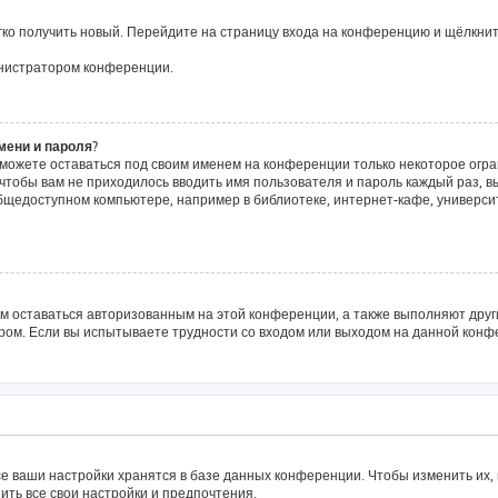
егко получить новый. Перейдите на страницу входа на конференцию и щёлкни
инистратором конференции.
мени и пароля?
сможете оставаться под своим именем на конференции только некоторое огра
о чтобы вам не приходилось вводить имя пользователя и пароль каждый раз, 
щедоступном компьютере, например в библиотеке, интернет-кафе, университе
ам оставаться авторизованным на этой конференции, а также выполняют друг
ом. Если вы испытываете трудности со входом или выходом на данной конфе
е ваши настройки хранятся в базе данных конференции. Чтобы изменить их,
ить все свои настройки и предпочтения.