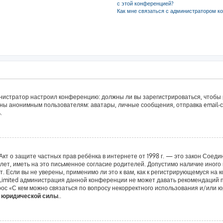
с этой конференцией?
Как мне связаться с администратором к
дминистратор настроил конференцию: должны ли вы зарегистрироваться, чтобы
ы анонимным пользователям: аватары, личные сообщения, отправка email-сооб
.
 или Акт о защите частных прав ребёнка в интернете от 1998 г. — это закон Со
т, иметь на это письменное согласие родителей. Допустимо наличие иного 
 Если вы не уверены, применимо ли это к вам, как к регистрирующемуся на 
 Limited администрация данной конференции не может давать рекомендаций 
ос «С кем можно связаться по вопросу некорректного использования и/или ю
т юридической силы.
.