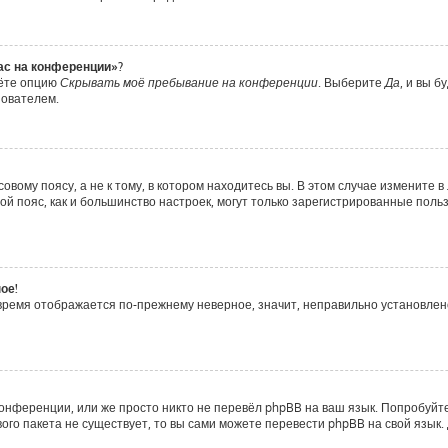
час на конференции»?
дёте опцию
Скрывать моё пребывание на конференции
. Выберите
Да
, и вы 
зователем.
вому поясу, а не к тому, в котором находитесь вы. В этом случае измените в 
совой пояс, как и большинство настроек, могут только зарегистрированные пол
ое!
о время отображается по-прежнему неверное, значит, неправильно установле
онференции, или же просто никто не перевёл phpBB на ваш язык. Попробуйт
ового пакета не существует, то вы сами можете перевести phpBB на свой яз