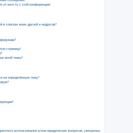
чные сообщения!
l от кого-то с этой конференции!
й в списках моих друзей и недругов?
и форумам?
стую страницу!
и?
ные мной темы?
ся на определённую тему?
форум?
ференции?
рректного использования и/или юридических вопросов, связанных