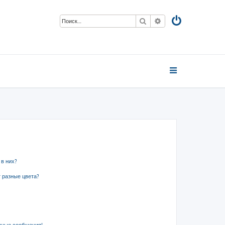
Поиск
Расширенный пои
 в них?
 разные цвета?