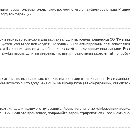
ию новых пользователей. Также возможно, что он заблокировал ваш IP-адре
атору конференции.
они верны, то возможны два варианта. Если включена поддержка COPPA и при 
буется, чтобы все новые учётные записи были активированы пользователями
ам было прислано email-сообщение, следуйте полученным инструкциям. Если 
пам-фильтром. Если вы уверены, что ввели правильный адрес email, попробу
едитесь, что вы правильно вводите имя пользователя и пароль. Если данные
Также возможно, что допущена ошибка в конфигурации конференции, свяжитес
вал или удалил вашу учётную запись. Кроме того, многие конференции пери
ных. Если это произошло, попробуйте зарегистрироваться снова и активнее 