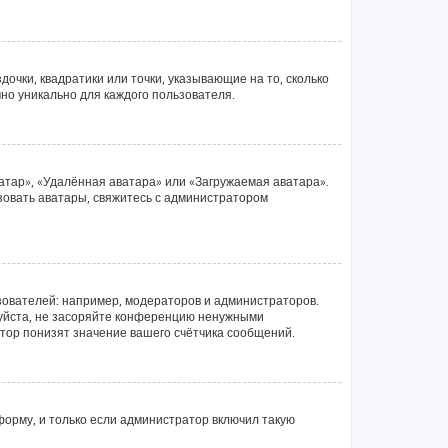
очки, квадратики или точки, указывающие на то, сколько
чно уникально для каждого пользователя.
атар», «Удалённая аватара» или «Загружаемая аватара».
ьзовать аватары, свяжитесь с администратором
ователей: например, модераторов и администраторов.
луйста, не засоряйте конференцию ненужными
тор понизят значение вашего счётчика сообщений.
орму, и только если администратор включил такую