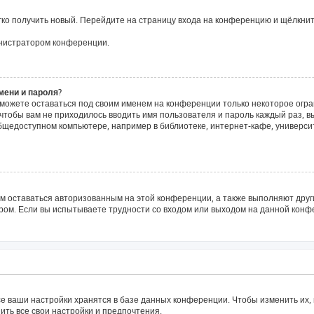
егко получить новый. Перейдите на страницу входа на конференцию и щёлкни
инистратором конференции.
мени и пароля?
сможете оставаться под своим именем на конференции только некоторое огра
о чтобы вам не приходилось вводить имя пользователя и пароль каждый раз, 
щедоступном компьютере, например в библиотеке, интернет-кафе, университе
ам оставаться авторизованным на этой конференции, а также выполняют друг
ом. Если вы испытываете трудности со входом или выходом на данной конфе
е ваши настройки хранятся в базе данных конференции. Чтобы изменить их,
ить все свои настройки и предпочтения.