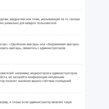
очки, квадратики или точки, указывающие на то, сколько
чно уникально для каждого пользователя.
атар», «Удалённая аватара» или «Загружаемая аватара».
ьзовать аватары, свяжитесь с администратором
ователей: например, модераторов и администраторов.
луйста, не засоряйте конференцию ненужными
тор понизят значение вашего счётчика сообщений.
орму, и только если администратор включил такую