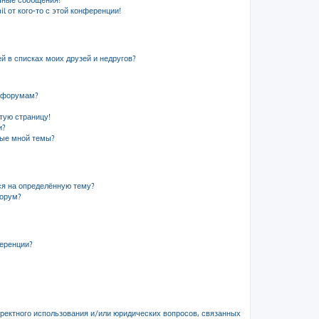
чные сообщения!
l от кого-то с этой конференции!
й в списках моих друзей и недругов?
и форумам?
стую страницу!
и?
ные мной темы?
ся на определённую тему?
форум?
ференции?
рректного использования и/или юридических вопросов, связанных