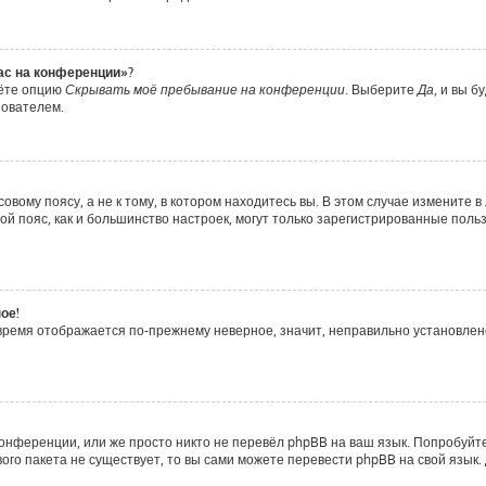
час на конференции»?
дёте опцию
Скрывать моё пребывание на конференции
. Выберите
Да
, и вы 
зователем.
вому поясу, а не к тому, в котором находитесь вы. В этом случае измените в 
совой пояс, как и большинство настроек, могут только зарегистрированные пол
ое!
о время отображается по-прежнему неверное, значит, неправильно установле
онференции, или же просто никто не перевёл phpBB на ваш язык. Попробуйт
ового пакета не существует, то вы сами можете перевести phpBB на свой яз