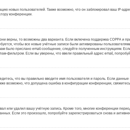
ию новых пользователей. Также возможно, что он заблокировал ваш IP-адре
атору конференции.
они верны, то возможны два варианта. Если включена поддержка COPPA и при 
буется, чтобы все новые учётные записи были активированы пользователями
ам было прислано email-сообщение, следуйте полученным инструкциям. Если 
пам-фильтром. Если вы уверены, что ввели правильный адрес email, попробу
едитесь, что вы правильно вводите имя пользователя и пароль. Если данные
Также возможно, что допущена ошибка в конфигурации конференции, свяжитес
вал или удалил вашу учётную запись. Кроме того, многие конференции пери
ных. Если это произошло, попробуйте зарегистрироваться снова и активнее 