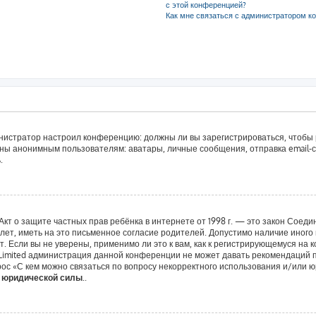
с этой конференцией?
Как мне связаться с администратором к
дминистратор настроил конференцию: должны ли вы зарегистрироваться, чтобы
ы анонимным пользователям: аватары, личные сообщения, отправка email-сооб
.
 или Акт о защите частных прав ребёнка в интернете от 1998 г. — это закон Со
т, иметь на это письменное согласие родителей. Допустимо наличие иного 
 Если вы не уверены, применимо ли это к вам, как к регистрирующемуся на 
 Limited администрация данной конференции не может давать рекомендаций 
ос «С кем можно связаться по вопросу некорректного использования и/или ю
т юридической силы.
.