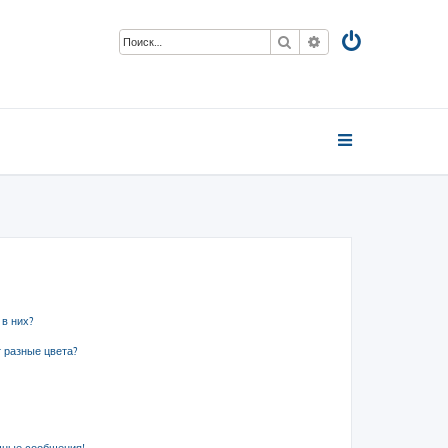
Поиск
Расширенный пои
 в них?
 разные цвета?