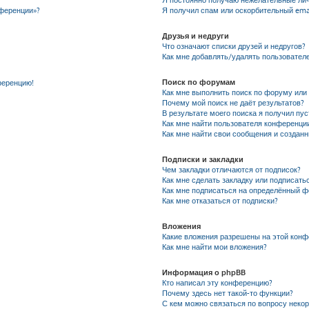
Я постоянно получаю нежелательные ли
нференции»?
Я получил спам или оскорбительный emai
Друзья и недруги
Что означают списки друзей и недругов?
Как мне добавлять/удалять пользователе
Поиск по форумам
ференцию!
Как мне выполнить поиск по форуму ил
Почему мой поиск не даёт результатов?
В результате моего поиска я получил пу
Как мне найти пользователя конференци
Как мне найти свои сообщения и создан
Подписки и закладки
Чем закладки отличаются от подписок?
Как мне сделать закладку или подписать
Как мне подписаться на определённый 
Как мне отказаться от подписки?
Вложения
Какие вложения разрешены на этой кон
Как мне найти мои вложения?
Информация о phpBB
Кто написал эту конференцию?
Почему здесь нет такой-то функции?
С кем можно связаться по вопросу неко