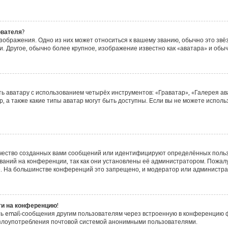
ователя?
зображения. Одно из них может относиться к вашему званию, обычно это звёзд
. Другое, обычно более крупное, изображение известно как «аватара» и обы
ь аватару с использованием четырёх инструментов: «Граватар», «Галерея ав
, а также какие типы аватар могут быть доступны. Если вы не можете испол
чество созданных вами сообщений или идентифицируют определённых польз
аний на конференции, так как они установлены её администратором. Пожа
е. На большинстве конференций это запрещено, и модератор или администра
ти на конференцию!
ь email-сообщения другим пользователям через встроенную в конференцию ф
ь злоупотребления почтовой системой анонимными пользователями.