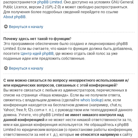
распространяется
phpBB Limited
. Оно доступно на условиях GNU General
Public Licence, версии 2 (GPL-2.0) и может свободно распространяться.
Для получения более подробных сведений перейдите по ссылке
About phpBB
.
Вернуться к началу
Почему здесь нет такой-то функции?
Это программное обеспечение было создано и лицензировано phpBB
Limited. Если вы считаете, что какая-то функция должна быть добавлена,
посетите
Центр идей phpBB
, где можно отдать свой голос за уже
поданные идеи или предложить собственные.
Вернуться к началу
С кем можно связаться по вопросу некорректного использования и/
или юридических вопросов, связанных с этой конференцией?
Вы можете связаться с любым из администраторов, перечисленных в
списке на странице «Наша команда». Если вы не получили ответа,
свяжитесь с владельцем домена (сделайте
whois lookup
) или, если
конференция находится на бесплатном домене (например, chat.ru,
Yahoo!, free.fr, f2s.com и т. п.), с руководством или техподдержкой данного
домена. Учтите, что phpBB Limited
не имеет никакого контроля над
данной конференцией
и не может нести никакой ответственности за то,
кем и как данная конференция используется. Не обращайтесь к phpBB
Limited по юридическим вопросам (о приостановке работы конференции,
ответственности за неё и т. д.), которые
не относятся напрямую
к сайту