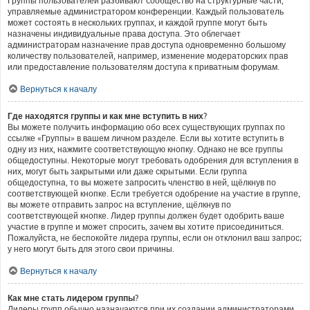
Группы пользователей разбивают сообщество на структурные части,
управляемые администратором конференции. Каждый пользователь
может состоять в нескольких группах, и каждой группе могут быть
назначены индивидуальные права доступа. Это облегчает
администраторам назначение прав доступа одновременно большому
количеству пользователей, например, изменение модераторских прав
или предоставление пользователям доступа к приватным форумам.
Вернуться к началу
Где находятся группы и как мне вступить в них?
Вы можете получить информацию обо всех существующих группах по
ссылке «Группы» в вашем личном разделе. Если вы хотите вступить в
одну из них, нажмите соответствующую кнопку. Однако не все группы
общедоступны. Некоторые могут требовать одобрения для вступления в
них, могут быть закрытыми или даже скрытыми. Если группа
общедоступна, то вы можете запросить членство в ней, щёлкнув по
соответствующей кнопке. Если требуется одобрение на участие в группе,
вы можете отправить запрос на вступление, щёлкнув по
соответствующей кнопке. Лидер группы должен будет одобрить ваше
участие в группе и может спросить, зачем вы хотите присоединиться.
Пожалуйста, не беспокойте лидера группы, если он отклонил ваш запрос;
у него могут быть для этого свои причины.
Вернуться к началу
Как мне стать лидером группы?
Лидеры групп обычно назначаются при их создании администраторами