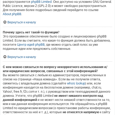
распространяется
phpBB Limited
. Оно доступно на условиях GNU General
Public Licence, версии 2 (GPL-2.0) и может свободно распространяться.
Для получения более подробных сведений перейдите по ссылке
About phpBB
.
Вернуться к началу
Почему здесь нет такой-то функции?
Это программное обеспечение было создано и лицензировано phpBB
Limited. Если вы считаете, что какая-то функция должна быть добавлена,
посетите
Центр идей phpBB
, где можно отдать свой голос за уже
поданные идеи или предложить собственные.
Вернуться к началу
С кем можно связаться по вопросу некорректного использования и/
или юридических вопросов, связанных с этой конференцией?
Вы можете связаться с любым из администраторов, перечисленных в
списке на странице «Наша команда». Если вы не получили ответа,
свяжитесь с владельцем домена (сделайте
whois lookup
) или, если
конференция находится на бесплатном домене (например, chat.ru,
Yahoo!, free.fr, f2s.com и т. п.), с руководством или техподдержкой данного
домена. Учтите, что phpBB Limited
не имеет никакого контроля над
данной конференцией
и не может нести никакой ответственности за то,
кем и как данная конференция используется. Не обращайтесь к phpBB
Limited по юридическим вопросам (о приостановке работы конференции,
ответственности за неё и т. д.), которые
не относятся напрямую
к сайту