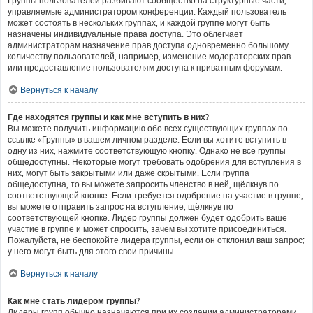
Группы пользователей разбивают сообщество на структурные части,
управляемые администратором конференции. Каждый пользователь
может состоять в нескольких группах, и каждой группе могут быть
назначены индивидуальные права доступа. Это облегчает
администраторам назначение прав доступа одновременно большому
количеству пользователей, например, изменение модераторских прав
или предоставление пользователям доступа к приватным форумам.
Вернуться к началу
Где находятся группы и как мне вступить в них?
Вы можете получить информацию обо всех существующих группах по
ссылке «Группы» в вашем личном разделе. Если вы хотите вступить в
одну из них, нажмите соответствующую кнопку. Однако не все группы
общедоступны. Некоторые могут требовать одобрения для вступления в
них, могут быть закрытыми или даже скрытыми. Если группа
общедоступна, то вы можете запросить членство в ней, щёлкнув по
соответствующей кнопке. Если требуется одобрение на участие в группе,
вы можете отправить запрос на вступление, щёлкнув по
соответствующей кнопке. Лидер группы должен будет одобрить ваше
участие в группе и может спросить, зачем вы хотите присоединиться.
Пожалуйста, не беспокойте лидера группы, если он отклонил ваш запрос;
у него могут быть для этого свои причины.
Вернуться к началу
Как мне стать лидером группы?
Лидеры групп обычно назначаются при их создании администраторами