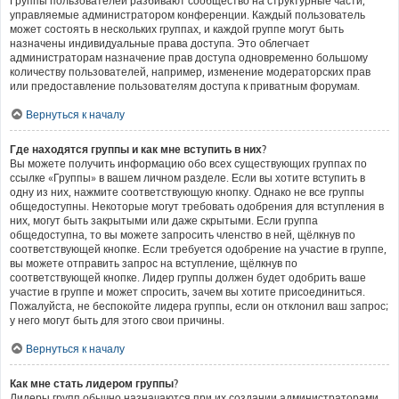
Группы пользователей разбивают сообщество на структурные части,
управляемые администратором конференции. Каждый пользователь
может состоять в нескольких группах, и каждой группе могут быть
назначены индивидуальные права доступа. Это облегчает
администраторам назначение прав доступа одновременно большому
количеству пользователей, например, изменение модераторских прав
или предоставление пользователям доступа к приватным форумам.
Вернуться к началу
Где находятся группы и как мне вступить в них?
Вы можете получить информацию обо всех существующих группах по
ссылке «Группы» в вашем личном разделе. Если вы хотите вступить в
одну из них, нажмите соответствующую кнопку. Однако не все группы
общедоступны. Некоторые могут требовать одобрения для вступления в
них, могут быть закрытыми или даже скрытыми. Если группа
общедоступна, то вы можете запросить членство в ней, щёлкнув по
соответствующей кнопке. Если требуется одобрение на участие в группе,
вы можете отправить запрос на вступление, щёлкнув по
соответствующей кнопке. Лидер группы должен будет одобрить ваше
участие в группе и может спросить, зачем вы хотите присоединиться.
Пожалуйста, не беспокойте лидера группы, если он отклонил ваш запрос;
у него могут быть для этого свои причины.
Вернуться к началу
Как мне стать лидером группы?
Лидеры групп обычно назначаются при их создании администраторами