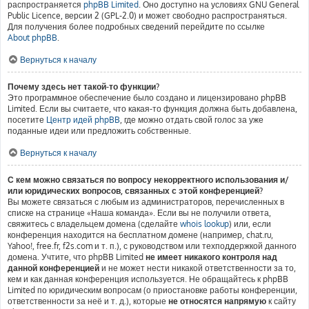
распространяется
phpBB Limited
. Оно доступно на условиях GNU General
Public Licence, версии 2 (GPL-2.0) и может свободно распространяться.
Для получения более подробных сведений перейдите по ссылке
About phpBB
.
Вернуться к началу
Почему здесь нет такой-то функции?
Это программное обеспечение было создано и лицензировано phpBB
Limited. Если вы считаете, что какая-то функция должна быть добавлена,
посетите
Центр идей phpBB
, где можно отдать свой голос за уже
поданные идеи или предложить собственные.
Вернуться к началу
С кем можно связаться по вопросу некорректного использования и/
или юридических вопросов, связанных с этой конференцией?
Вы можете связаться с любым из администраторов, перечисленных в
списке на странице «Наша команда». Если вы не получили ответа,
свяжитесь с владельцем домена (сделайте
whois lookup
) или, если
конференция находится на бесплатном домене (например, chat.ru,
Yahoo!, free.fr, f2s.com и т. п.), с руководством или техподдержкой данного
домена. Учтите, что phpBB Limited
не имеет никакого контроля над
данной конференцией
и не может нести никакой ответственности за то,
кем и как данная конференция используется. Не обращайтесь к phpBB
Limited по юридическим вопросам (о приостановке работы конференции,
ответственности за неё и т. д.), которые
не относятся напрямую
к сайту