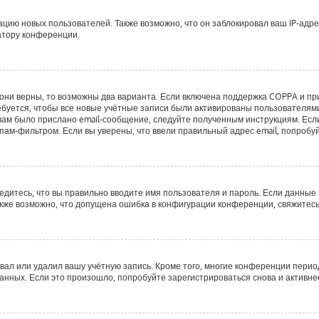
ию новых пользователей. Также возможно, что он заблокировал ваш IP-адре
атору конференции.
они верны, то возможны два варианта. Если включена поддержка COPPA и при 
буется, чтобы все новые учётные записи были активированы пользователями
ам было прислано email-сообщение, следуйте полученным инструкциям. Если 
пам-фильтром. Если вы уверены, что ввели правильный адрес email, попробу
едитесь, что вы правильно вводите имя пользователя и пароль. Если данные
Также возможно, что допущена ошибка в конфигурации конференции, свяжитес
вал или удалил вашу учётную запись. Кроме того, многие конференции пери
ных. Если это произошло, попробуйте зарегистрироваться снова и активнее 