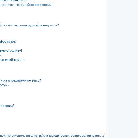
чные сообщения!
l от кого-то с этой конференции!
й в списках моих друзей и недругов?
и форумам?
стую страницу!
и?
ные мной темы?
ся на определённую тему?
форум?
ференции?
рректного использования и/или юридических вопросов, связанных