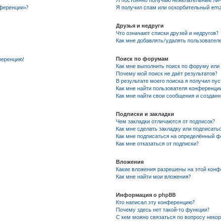
Я постоянно получаю нежелательные ли
нференции»?
Я получил спам или оскорбительный emai
Друзья и недруги
Что означают списки друзей и недругов?
Как мне добавлять/удалять пользователе
Поиск по форумам
ференцию!
Как мне выполнить поиск по форуму ил
Почему мой поиск не даёт результатов?
В результате моего поиска я получил пу
Как мне найти пользователя конференци
Как мне найти свои сообщения и создан
Подписки и закладки
Чем закладки отличаются от подписок?
Как мне сделать закладку или подписать
Как мне подписаться на определённый 
Как мне отказаться от подписки?
Вложения
Какие вложения разрешены на этой кон
Как мне найти мои вложения?
Информация о phpBB
Кто написал эту конференцию?
Почему здесь нет такой-то функции?
С кем можно связаться по вопросу неко