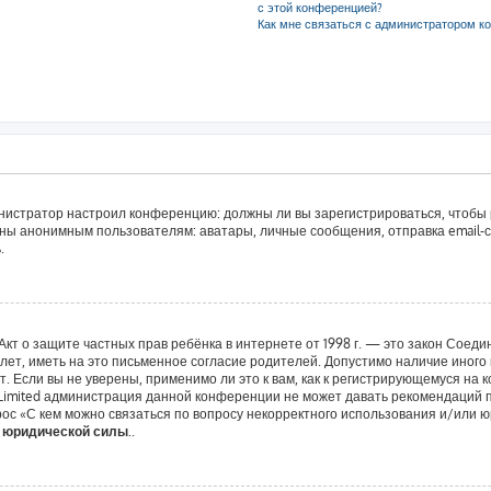
с этой конференцией?
Как мне связаться с администратором к
дминистратор настроил конференцию: должны ли вы зарегистрироваться, чтобы
ы анонимным пользователям: аватары, личные сообщения, отправка email-сооб
.
 или Акт о защите частных прав ребёнка в интернете от 1998 г. — это закон Со
т, иметь на это письменное согласие родителей. Допустимо наличие иного 
 Если вы не уверены, применимо ли это к вам, как к регистрирующемуся на 
 Limited администрация данной конференции не может давать рекомендаций 
ос «С кем можно связаться по вопросу некорректного использования и/или ю
т юридической силы.
.