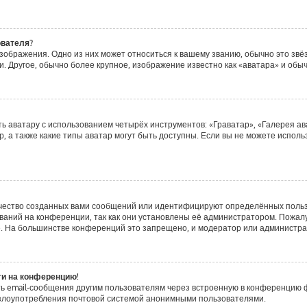
ователя?
зображения. Одно из них может относиться к вашему званию, обычно это звёзд
. Другое, обычно более крупное, изображение известно как «аватара» и обы
ь аватару с использованием четырёх инструментов: «Граватар», «Галерея ав
, а также какие типы аватар могут быть доступны. Если вы не можете испол
чество созданных вами сообщений или идентифицируют определённых польз
аний на конференции, так как они установлены её администратором. Пожа
е. На большинстве конференций это запрещено, и модератор или администра
ти на конференцию!
ь email-сообщения другим пользователям через встроенную в конференцию ф
ь злоупотребления почтовой системой анонимными пользователями.