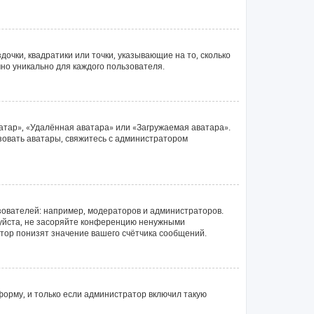
очки, квадратики или точки, указывающие на то, сколько
чно уникально для каждого пользователя.
атар», «Удалённая аватара» или «Загружаемая аватара».
ьзовать аватары, свяжитесь с администратором
ователей: например, модераторов и администраторов.
луйста, не засоряйте конференцию ненужными
тор понизят значение вашего счётчика сообщений.
орму, и только если администратор включил такую