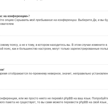
час на конференции»?
дёте опцию
Скрывать моё пребывание на конференции
. Выберите
Да
, и вы 
зователем.
вому поясу, а не к тому, в котором находитесь вы. В этом случае измените в 
совой пояс, как и большинство настроек, могут только зарегистрированные пол
ое!
о время отображается по-прежнему неверное, значит, неправильно установле
онференции, или же просто никто не перевёл phpBB на ваш язык. Попробуйт
ового пакета не существует, то вы сами можете перевести phpBB на свой яз