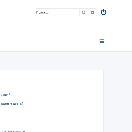
Поиск
Расширенный пои
 в них?
 разные цвета?