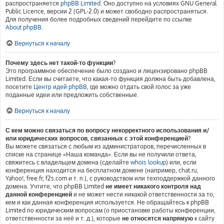
распространяется
phpBB Limited
. Оно доступно на условиях GNU General
Public Licence, версии 2 (GPL-2.0) и может свободно распространяться.
Для получения более подробных сведений перейдите по ссылке
About phpBB
.
Вернуться к началу
Почему здесь нет такой-то функции?
Это программное обеспечение было создано и лицензировано phpBB
Limited. Если вы считаете, что какая-то функция должна быть добавлена,
посетите
Центр идей phpBB
, где можно отдать свой голос за уже
поданные идеи или предложить собственные.
Вернуться к началу
С кем можно связаться по вопросу некорректного использования и/
или юридических вопросов, связанных с этой конференцией?
Вы можете связаться с любым из администраторов, перечисленных в
списке на странице «Наша команда». Если вы не получили ответа,
свяжитесь с владельцем домена (сделайте
whois lookup
) или, если
конференция находится на бесплатном домене (например, chat.ru,
Yahoo!, free.fr, f2s.com и т. п.), с руководством или техподдержкой данного
домена. Учтите, что phpBB Limited
не имеет никакого контроля над
данной конференцией
и не может нести никакой ответственности за то,
кем и как данная конференция используется. Не обращайтесь к phpBB
Limited по юридическим вопросам (о приостановке работы конференции,
ответственности за неё и т. д.), которые
не относятся напрямую
к сайту