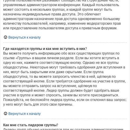
Группы пользователей разбивают сообщество на структурные части,
управляемые администратором конференции. Каждый пользователь
может состоять в нескольких группах, и каждой группе могут быть
назначены индивидуальные права доступа. Это облегчает
администраторам назначение прав доступа одновременно большому
количеству пользователей, например, изменение модераторских прав
или предоставление пользователям доступа к приватным форумам.
Вернуться к началу
Где находятся группы и как мне вступить в них?
Вы можете получить информацию обо всех существующих группах по
ссылке «Группы» в вашем личном разделе. Если вы хотите вступить в
одну из них, нажмите соответствующую кнопку. Однако не все группы
общедоступны. Некоторые могут требовать одобрения для вступления в
них, могут быть закрытыми или даже скрытыми. Если группа
общедоступна, то вы можете запросить членство в ней, щёлкнув по
соответствующей кнопке. Если требуется одобрение на участие в группе,
вы можете отправить запрос на вступление, щёлкнув по
соответствующей кнопке. Лидер группы должен будет одобрить ваше
участие в группе и может спросить, зачем вы хотите присоединиться.
Пожалуйста, не беспокойте лидера группы, если он отклонил ваш запрос;
у него могут быть для этого свои причины.
Вернуться к началу
Как мне стать лидером группы?
Лидеры групп обычно назначаются при их создании администраторами