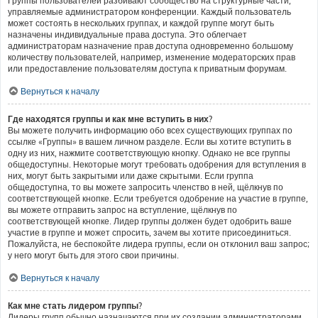
Группы пользователей разбивают сообщество на структурные части,
управляемые администратором конференции. Каждый пользователь
может состоять в нескольких группах, и каждой группе могут быть
назначены индивидуальные права доступа. Это облегчает
администраторам назначение прав доступа одновременно большому
количеству пользователей, например, изменение модераторских прав
или предоставление пользователям доступа к приватным форумам.
Вернуться к началу
Где находятся группы и как мне вступить в них?
Вы можете получить информацию обо всех существующих группах по
ссылке «Группы» в вашем личном разделе. Если вы хотите вступить в
одну из них, нажмите соответствующую кнопку. Однако не все группы
общедоступны. Некоторые могут требовать одобрения для вступления в
них, могут быть закрытыми или даже скрытыми. Если группа
общедоступна, то вы можете запросить членство в ней, щёлкнув по
соответствующей кнопке. Если требуется одобрение на участие в группе,
вы можете отправить запрос на вступление, щёлкнув по
соответствующей кнопке. Лидер группы должен будет одобрить ваше
участие в группе и может спросить, зачем вы хотите присоединиться.
Пожалуйста, не беспокойте лидера группы, если он отклонил ваш запрос;
у него могут быть для этого свои причины.
Вернуться к началу
Как мне стать лидером группы?
Лидеры групп обычно назначаются при их создании администраторами