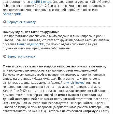
распространяется
phpBB Limited
. Оно доступно на условиях GNU General
Public Licence, версии 2 (GPL-2.0) и может свободно распространяться.
Для получения более подробных сведений перейдите по ссылке
About phpBB
.
Вернуться к началу
Почему здесь нет такой-то функции?
Это программное обеспечение было создано и лицензировано phpBB
Limited. Если вы считаете, что какая-то функция должна быть добавлена,
посетите
Центр идей phpBB
, где можно отдать свой голос за уже
поданные идеи или предложить собственные.
Вернуться к началу
С кем можно связаться по вопросу некорректного использования и/
или юридических вопросов, связанных с этой конференцией?
Вы можете связаться с любым из администраторов, перечисленных в
списке на странице «Наша команда». Если вы не получили ответа,
свяжитесь с владельцем домена (сделайте
whois lookup
) или, если
конференция находится на бесплатном домене (например, chat.ru,
Yahoo!, free.fr, f2s.com и т. п.), с руководством или техподдержкой данного
домена. Учтите, что phpBB Limited
не имеет никакого контроля над
данной конференцией
и не может нести никакой ответственности за то,
кем и как данная конференция используется. Не обращайтесь к phpBB
Limited по юридическим вопросам (о приостановке работы конференции,
ответственности за неё и т. д.), которые
не относятся напрямую
к сайту