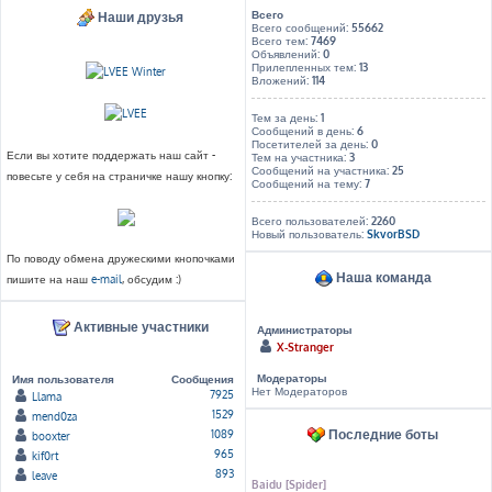
Всего
Наши друзья
Всего сообщений:
55662
Всего тем:
7469
Объявлений:
0
Прилепленных тем:
13
Вложений:
114
Тем за день:
1
Сообщений в день:
6
Посетителей за день:
0
Если вы хотите поддержать наш сайт -
Тем на участника:
3
Сообщений на участника:
25
повесьте у себя на страничке нашу кнопку:
Сообщений на тему:
7
Всего пользователей:
2260
Новый пользователь:
SkvorBSD
По поводу обмена дружескими кнопочками
Наша команда
пишите на наш
e-mail
, обсудим :)
Активные участники
Администраторы
X-Stranger
Модераторы
Имя пользователя
Сообщения
Нет Модераторов
7925
Llama
1529
mend0za
Последние боты
1089
booxter
965
kif0rt
893
leave
Baidu [Spider]