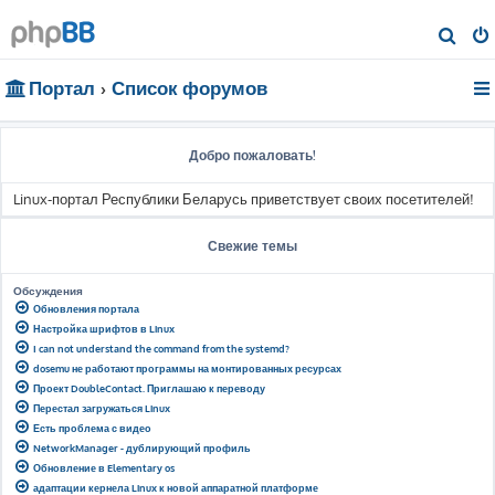
П
о
Портал
Список форумов
и
с
к
Добро пожаловать!
Linux-портал Республики Беларусь приветствует своих посетителей!
Свежие темы
Обсуждения
Обновления портала
Настройка шрифтов в Linux
I can not understand the command from the systemd?
dosemu не работают программы на монтированных ресурсах
Проект DoubleContact. Приглашаю к переводу
Перестал загружаться Linux
Есть проблема с видео
NetworkManager - дублирующий профиль
Обновление в Elementary os
адаптации кернела Linux к новой аппаратной платформе