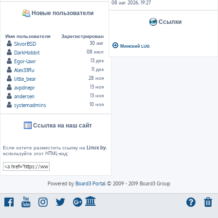
08 авг 2026, 19:27
Новые пользователи
Ссылки
Имя пользователя
Зарегистрирован
30 авг
SkvorBSD
Минский LUG
08 июл
DarkHobbit
13 дек
Egor-lawr
11 дек
Alex33Ru
28 ноя
little_bear
13 ноя
avpdnepr
13 ноя
andersen
10 ноя
systemadmins
Ссылка на наш сайт
Если хотите разместить ссылку на
Linux.by
,
используйте этот HTML-код:
Powered by
Board3 Portal
© 2009 - 2019 Board3 Group